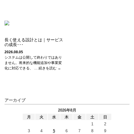
長く使える設計とは｜サービス
の成長･･･
2026.08.05
システムは公開して終わりではあり
ません。将来的な機能追加や事業変
化に対応できる、 … 続きを読む →
アーカイブ
2026年8月
月
火
水
木
金
土
日
1
2
3
4
5
6
7
8
9