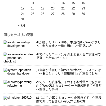
10
11
12
13
14
15
16
17
18
19
20
21
22
23
24
25
26
27
28
29
30
31
« 7月
同じカテゴリの記事
AIが描いた3DCG UIを、本当に動くWebアプリ
へ。制作会社と一緒に形にした開発の話
AIで作ったコードはそのまま使える？実運用で
見直した5つのポイント
担当者が退職して初めて気付いた。システムは
「作ること」より「運用設計」が重要でした
AIで作った試作品、そのまま本番運用できます
か？WebGLシミュレーターを継続開発できる形
へ整理した事例
はじめての3Dシミュレータ企画ガイド｜企画段
階で知っておきたい考え方と進め方