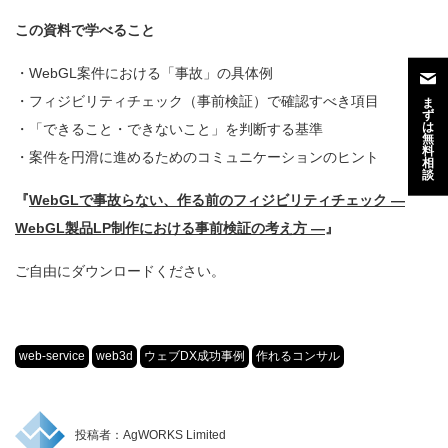
この資料で学べること
・WebGL案件における「事故」の具体例
・フィジビリティチェック（事前検証）で確認すべき項目
ま
ず
は
・「できること・できないこと」を判断する基準
無
料
・案件を円滑に進めるためのコミュニケーションのヒント
相
談
『
WebGLで事故らない、作る前のフィジビリティチェック ―
WebGL製品LP制作における事前検証の考え方 ―
』
ご自由にダウンロードください。
web-service
web3d
ウェブDX成功事例
作れるコンサル
投稿者：AgWORKS Limited