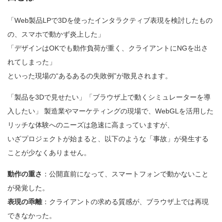
「Web製品LPで3Dを使ったインタラクティブ表現を検討したもの
の、スマホで動かず炎上した」
「デザインはOKでも動作負荷が重く、クライアントにNGを出さ
れてしまった」
といった現場の“あるあるの失敗例”が散見されます。
「製品を3Dで見せたい」「ブラウザ上で動くシミュレーターを導
入したい」 製造業やマーケティングの現場で、WebGLを活用した
リッチな体験へのニーズは急速に高まっていますが、
いざプロジェクトが始まると、以下のような「事故」が発生する
ことが少なくありません。
動作の重さ
：公開直前になって、スマートフォンで動かないこと
が発覚した。
表現の乖離
：クライアントの求める質感が、ブラウザ上では再現
できなかった。