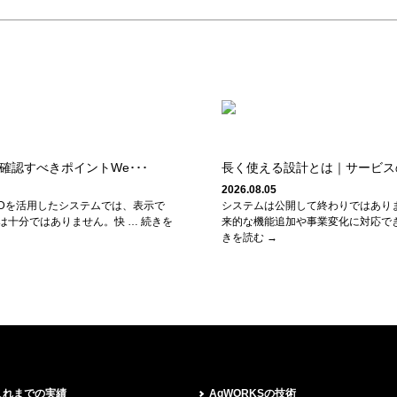
で確認すべきポイントWe･･･
長く使える設計とは｜サービスの
2026.08.05
や3Dを活用したシステムでは、表示で
システムは公開して終わりではあり
は十分ではありません。快 … 続きを
来的な機能追加や事業変化に対応でき
きを読む →
これまでの実績
AgWORKSの技術