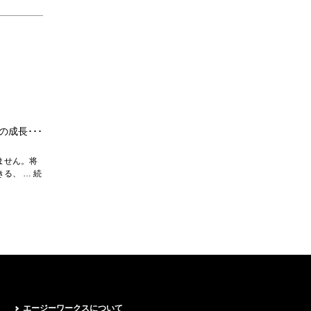
成長･･･
ません。将
る、 … 続
エージーワークスについて