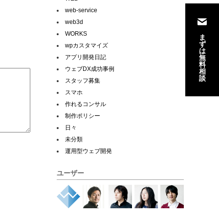
web-service
web3d
WORKS
ま
ず
wpカスタマイズ
は
無
アプリ開発日記
料
ウェブDX成功事例
相
談
スタッフ募集
スマホ
作れるコンサル
制作ポリシー
日々
未分類
運用型ウェブ開発
ユーザー