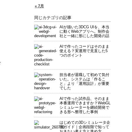
« 7月
同じカテゴリの記事
AIが描いた3DCG UIを、本当
に動くWebアプリへ。制作会
社と一緒に形にした開発の話
AIで作ったコードはそのまま
使える？実運用で見直した5
つのポイント
ド
担当者が退職して初めて気付
いた。システムは「作るこ
と」より「運用設計」が重要
でした
AIで作った試作品、そのまま
本番運用できますか？WebGL
シミュレーターを継続開発で
きる形へ整理した事例
はじめての3Dシミュレータ企
画ガイド｜企画段階で知って
おきたい考え方と進め方