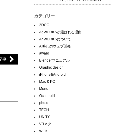
カテゴリー
3DCG
AgWORKSが選ばれる理由
AgWORKSについて
AI時代のウェブ開発
award
記事
Blenderマニュアル
Graphic design
iPhone&Android
Mac & PC
Mono
Oculus rift
photo
TECH
UNITY
VRネタ
WEB