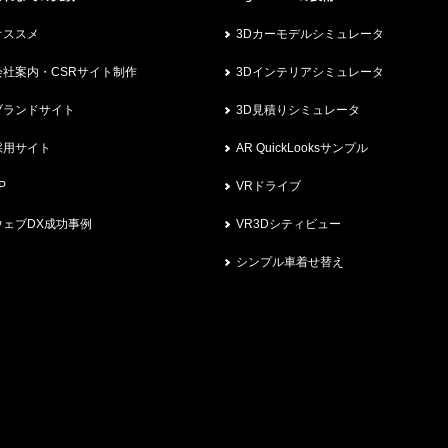
オススメ
3Dカーモデルシミュレータ
会社案内・CSRサイト制作
3Dインテリアシミュレータ
ブランドサイト
3D見積りシミュレータ
採用サイト
AR QuickLooksサンプル
P
VRドライブ
ウェブDX成功事例
VR3Dシティビュー
シンプル車着せ替え