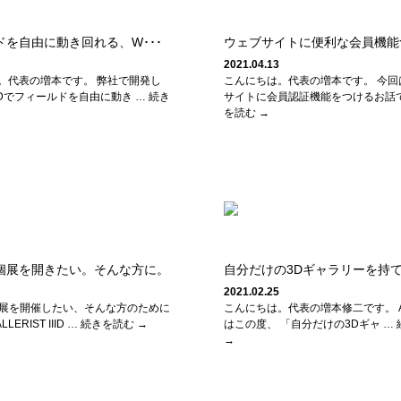
ドを自由に動き回れる、W･･･
ウェブサイトに便利な会員機能つ
2021.04.13
。代表の増本です。 弊社で開発し
こんにちは。代表の増本です。 今回
3Dでフィールドを自由に動き … 続き
サイトに会員認証機能をつけるお話で
を読む →
個展を開きたい。そんな方に。
自分だけの3Dギャラリーを持てる
2021.02.25
個展を開催したい、そんな方のために
こんにちは。代表の増本修二です。 A
LERIST IIID … 続きを読む →
はこの度、 「自分だけの3Dギャ …
→