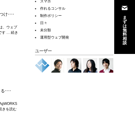
スマホ
作れるコンサル
け･･･
制作ポリシー
ま
ず
日々
は
は、ウェブ
無
未分類
す … 続き
料
運用型ウェブ開発
相
談
ユーザー
･･･
gWORKS
 続きを読む