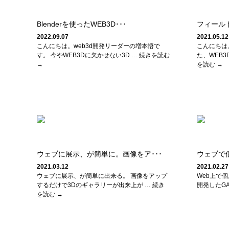
Blenderを使ったWEB3D･･･
フィール
2022.09.07
2021.05.12
こんにちは。web3d開発リーダーの増本悟で
こんにちは
す。 今やWEB3Dに欠かせない3D … 続きを読む
た、WEB
→
を読む →
ウェブに展示、が簡単に。画像をア･･･
ウェブで
2021.03.12
2021.02.27
ウェブに展示、が簡単に出来る。 画像をアップ
Web上で
するだけで3Dのギャラリーが出来上が … 続き
開発したGAL
を読む →