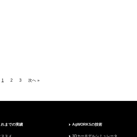
1
2
3
次へ »
これまでの実績
AgWORKSの技術
オススメ
3Dカーモデルシミュレータ