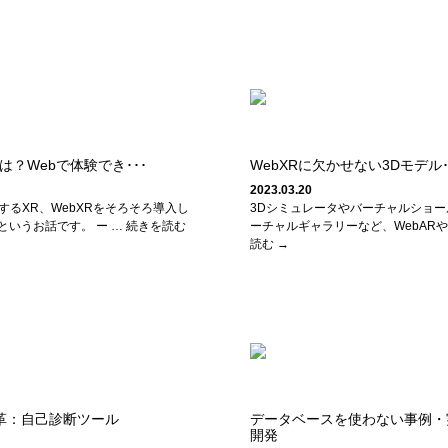
とは？Webで体験でき･･･
WebXRに欠かせない3Dモデル･
2023.03.20
するXR、WebXRをそろそろ導入し
3Dシミュレータやバーチャルショー
というお話です。 ー … 続きを読む
ーチャルギャラリーなど、WebARや
読む →
革：自己診断ツール
データベースを使わない事例・
開発