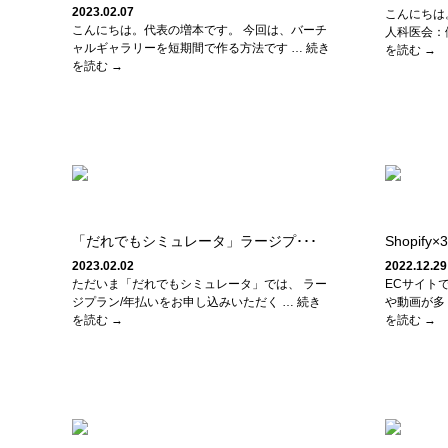
2023.02.07
こんにちは
こんにちは。代表の増本です。 今回は、バーチ
人科医会：
ャルギャラリーを短期間で作る方法です … 続き
を読む →
を読む →
「だれでもシミュレータ」ラージプ･･･
Shopif
2023.02.02
2022.12.29
ただいま「だれでもシミュレータ」では、 ラー
ECサイト
ジプラン/年払いをお申し込みいただく … 続き
や動画が多
を読む →
を読む →