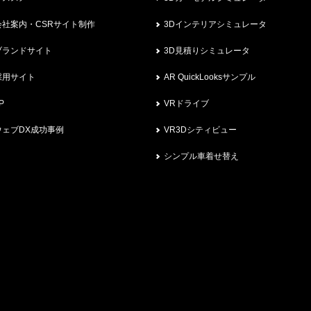
会社案内・CSRサイト制作
3Dインテリアシミュレータ
ブランドサイト
3D見積りシミュレータ
採用サイト
AR QuickLooksサンプル
P
VRドライブ
ウェブDX成功事例
VR3Dシティビュー
シンプル車着せ替え