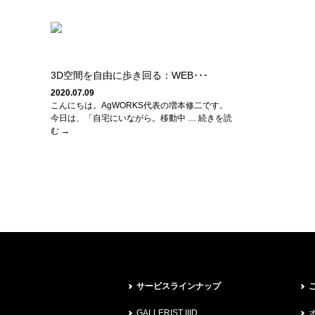
3D空間を自由に歩き回る：WEB･･･
2020.07.09
こんにちは。AgWORKS代表の増本修二です。
今日は、「自宅にいながら。移動中 … 続きを読
む →
サービスラインナップ
GALLERIST IIID