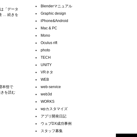
Blenderマニュアル
回は「データ
Graphic design
 … 続きを
iPhone&Android
Mac & PC
Mono
Oculus rift
photo
TECH
UNITY
VRネタ
WEB
増本悟で
web-service
 続きを読む
web3d
WORKS
wpカスタマイズ
アプリ開発日記
ウェブDX成功事例
スタッフ募集