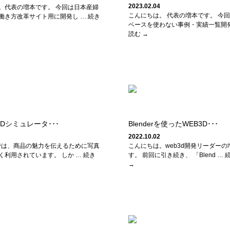
2023.02.04
。代表の増本です。 今回は日本産婦
こんにちは。 代表の増本です。 今
働き方改革サイト用に開発し … 続き
ベースを使わない事例・実績一覧開発
読む →
y×3Dシミュレータ･･･
Blenderを使ったWEB3D･･･
2022.10.02
では、商品の魅力を伝えるために写真
こんにちは。web3d開発リーダーの
く利用されています。 しか … 続き
す。 前回に引き続き、 「Blend …
→