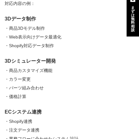
対応内容の例：
ま
ず
は
3Dデータ制作
無
料
相
・商品3Dモデル制作
談
・Web表示向けデータ最適化
・Shopify対応データ制作
3Dシミュレーター開発
・商品カスタマイズ機能
・カラー変更
・パーツ組み合わせ
・価格計算
ECシステム連携
・Shopify連携
・注文データ連携
・業務フローに合わせたシステム設計