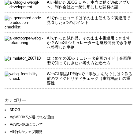
AIが描いた3DCG UIを、本当に動くWebアプリ
へ。制作会社と一緒に形にした開発の話
AIで作ったコードはそのまま使える？実運用で
見直した5つのポイント
AIで作った試作品、そのまま本番運用できます
か？WebGLシミュレーターを継続開発できる形
へ整理した事例
はじめての3Dシミュレータ企画ガイド｜企画段
階で知っておきたい考え方と進め方
WebGL製品LP制作で「事故」を防ぐには？作る
前のフィジビリティチェック（事前検証）の重
要性
カテゴリー
3DCG
AgWORKSが選ばれる理由
AgWORKSについて
AI時代のウェブ開発