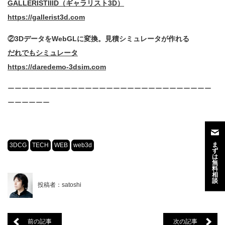
GALLERISTIIID（ギャラリスト3D）
https://gallerist3d.com
②3DデータをWebGLに変換。見積シミュレータが作れる
だれでもシミュレータ
https://daredemo-3dsim.com
ーーーーーーーーーーーーーーーーーーーーーーーーーーーーー
ーーーーーー
ま
3DCG
TECH
WEB
web3d
ず
は
無
料
相
談
投稿者：satoshi
前の記事
次の記事