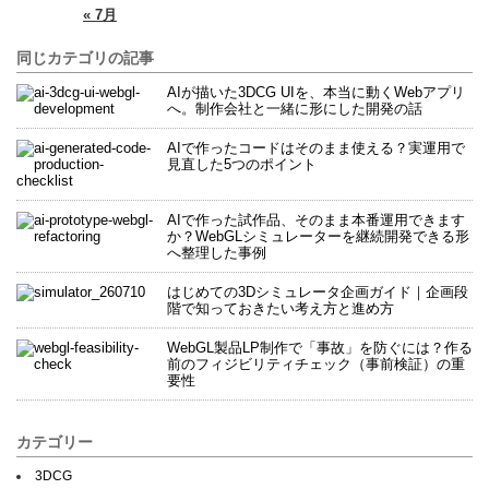
« 7月
同じカテゴリの記事
AIが描いた3DCG UIを、本当に動くWebアプリ
へ。制作会社と一緒に形にした開発の話
AIで作ったコードはそのまま使える？実運用で
見直した5つのポイント
AIで作った試作品、そのまま本番運用できます
か？WebGLシミュレーターを継続開発できる形
へ整理した事例
はじめての3Dシミュレータ企画ガイド｜企画段
階で知っておきたい考え方と進め方
WebGL製品LP制作で「事故」を防ぐには？作る
前のフィジビリティチェック（事前検証）の重
要性
カテゴリー
3DCG