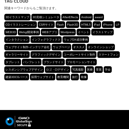
TAG CLOUD
関連キーワードからもご覧頂けます。
3Dイラストマップ
3D見積シミュレータ
AfterEffects
Android
award
CGイラストレーション
CSRサイト
Flash
Flash3D
HTML5
iPad
iPhone
LP
WEB3D
Webgl開発事例
WEBアプリ
Wordpress
イベント
イラストマップ
インタラクション
インフォグラフィクス
ウェブDX成功事例
ウェブサイト制作-インテリア会社
ウェブページ
オススメ
オンラインショップ
ギャラリーサイト
グラフィックデザイン
コーポレートサイト制作
スマートフォン
タブレット
パンフレット
ブランドサイト
プロモーションサイト
レスポンシブウェブデザイン
ロゴ・CIデザイン
写真撮影
医療
受賞
学会
建築3DCGパース
採用ウェブサイト
教育機関
旅行
映像