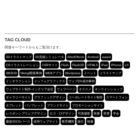
TAG CLOUD
関連キーワードからもご覧頂けます。
3Dイラストマップ
3D見積シミュレータ
AfterEffects
Android
award
CGイラストレーション
CSRサイト
Flash
Flash3D
HTML5
iPad
iPhone
LP
WEB3D
Webgl開発事例
WEBアプリ
Wordpress
イベント
イラストマップ
インタラクション
インフォグラフィクス
ウェブDX成功事例
ウェブサイト制作-インテリア会社
ウェブページ
オススメ
オンラインショップ
ギャラリーサイト
グラフィックデザイン
コーポレートサイト制作
スマートフォン
タブレット
パンフレット
ブランドサイト
プロモーションサイト
レスポンシブウェブデザイン
ロゴ・CIデザイン
写真撮影
医療
受賞
学会
建築3DCGパース
採用ウェブサイト
教育機関
旅行
映像