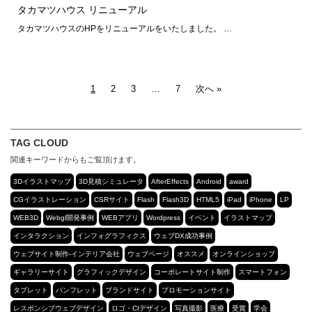
タカマツハウス リニューアル
タカマツハウスのHPをリニューアルをいたしました。 …
1
2
3
…
7
次へ »
TAG CLOUD
関連キーワードからもご覧頂けます。
3Dイラストマップ
3D見積シミュレータ
AfterEffects
Android
award
CGイラストレーション
CSRサイト
Flash
Flash3D
HTML5
iPad
iPhone
LP
WEB3D
Webgl開発事例
WEBアプリ
Wordpress
イベント
イラストマップ
インタラクション
インフォグラフィクス
ウェブDX成功事例
ウェブサイト制作-インテリア会社
ウェブページ
オススメ
オンラインショップ
ギャラリーサイト
グラフィックデザイン
コーポレートサイト制作
スマートフォン
タブレット
パンフレット
ブランドサイト
プロモーションサイト
レスポンシブウェブデザイン
ロゴ・CIデザイン
写真撮影
医療
受賞
学会