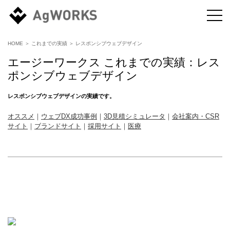
HOME
＞
これまでの実績
＞
レスポンシブウェブデザイン
エージーワークス これまでの実績：
レス
ポンシブウェブデザイン
レスポンシブウェブデザイン
の実績です。
オススメ
｜
ウェブDX成功事例
｜
3D見積シミュレータ
｜
会社案内・CSR
サイト
｜
ブランドサイト
｜
採用サイト
｜
医療