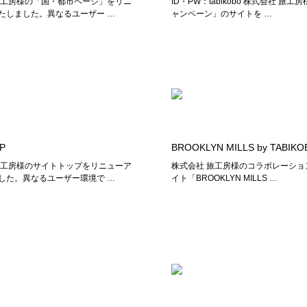
旅工房様の「国・都市ページ」をリニ
ID・PW：tabikobo 株式会社 旅工
たしました。異なるユーザー …
ャンペーン」のサイトを …
P
BROOKLYN MILLS by TABIKO
旅工房様のサイトトップをリニューア
株式会社 旅工房様のコラボレーショ
した。異なるユーザー環境で …
イト「BROOKLYN MILLS …