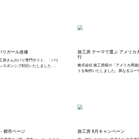
バリガール改修
旅工房 テーマで選ぶ アメリカ
行
工房さんのバリ専門サイト、「バリ
株式会社 旅工房様の「アメリカ周遊
レスポンシブ対応いたしました …
トを制作いたしました。異なるユーザ
国・都市ページ
旅工房 8月キャンペーン