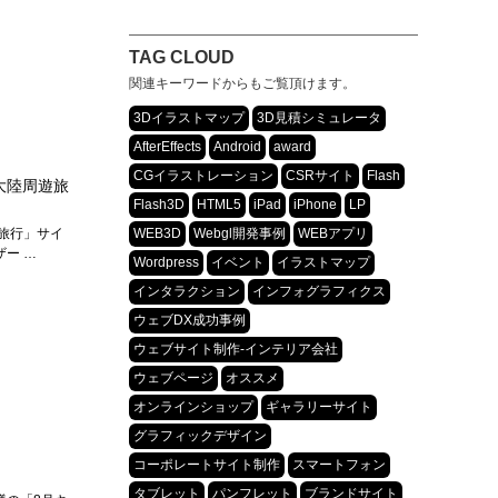
TAG CLOUD
関連キーワードからもご覧頂けます。
3Dイラストマップ
3D見積シミュレータ
AfterEffects
Android
award
CGイラストレーション
CSRサイト
Flash
大陸周遊旅
Flash3D
HTML5
iPad
iPhone
LP
旅行」サイ
WEB3D
Webgl開発事例
WEBアプリ
ー …
Wordpress
イベント
イラストマップ
インタラクション
インフォグラフィクス
ウェブDX成功事例
ウェブサイト制作-インテリア会社
ウェブページ
オススメ
オンラインショップ
ギャラリーサイト
グラフィックデザイン
コーポレートサイト制作
スマートフォン
タブレット
パンフレット
ブランドサイト