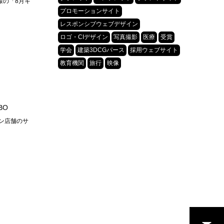
房様の「8月キ
プロモーションサイト
レスポンシブウェブデザイン
ロゴ・CIデザイン
写真撮影
医療
受賞
学会
建築3DCGパース
採用ウェブサイト
教育機関
旅行
映像
BO
ン店舗のサ