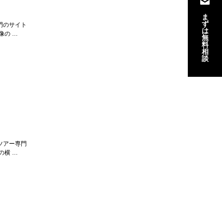
ま
ず
門のサイト
は
像の …
無
料
相
談
ツアー専門
の横 …