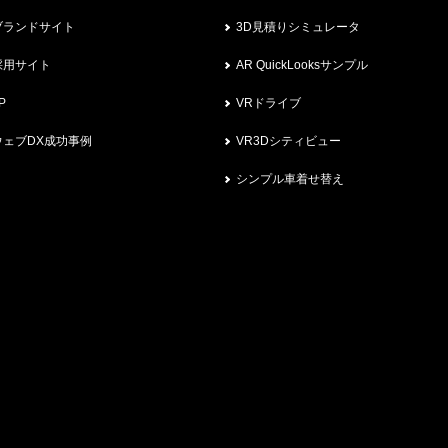
ブランドサイト
3D見積りシミュレータ
採用サイト
AR QuickLooksサンプル
P
VRドライブ
ウェブDX成功事例
VR3Dシティビュー
シンプル車着せ替え