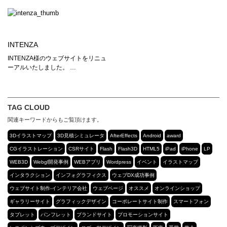
INTENZA
INTENZA様のウェブサイトをリニュ
ーアルいたしました。 …
TAG CLOUD
関連キーワードからもご覧頂けます。
3Dイラストマップ
3D見積シミュレータ
AfterEffects
Android
award
CGイラストレーション
CSRサイト
Flash
Flash3D
HTML5
iPad
iPhone
LP
WEB3D
Webgl開発事例
WEBアプリ
Wordpress
イベント
イラストマップ
インタラクション
インフォグラフィクス
ウェブDX成功事例
ウェブサイト制作-インテリア会社
ウェブページ
オススメ
オンラインショップ
ギャラリーサイト
グラフィックデザイン
コーポレートサイト制作
スマートフォン
タブレット
パンフレット
ブランドサイト
プロモーションサイト