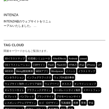
INTENZA
INTENZA様のウェブサイトをリニュ
ーアルいたしました。 …
TAG CLOUD
関連キーワードからもご覧頂けます。
3Dイラストマップ
3D見積シミュレータ
AfterEffects
Android
award
CGイラストレーション
CSRサイト
Flash
Flash3D
HTML5
iPad
iPhone
LP
WEB3D
Webgl開発事例
WEBアプリ
Wordpress
イベント
イラストマップ
インタラクション
インフォグラフィクス
ウェブDX成功事例
ウェブサイト制作-インテリア会社
ウェブページ
オススメ
オンラインショップ
ギャラリーサイト
グラフィックデザイン
コーポレートサイト制作
スマートフォン
タブレット
パンフレット
ブランドサイト
プロモーションサイト
レスポンシブウェブデザイン
ロゴ・CIデザイン
写真撮影
医療
受賞
学会