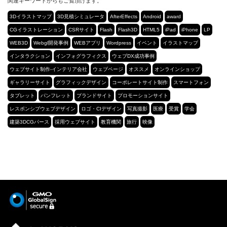
関連キーワードからもご覧頂けます。
3Dイラストマップ
3D見積シミュレータ
AfterEffects
Android
award
CGイラストレーション
CSRサイト
Flash
Flash3D
HTML5
iPad
iPhone
LP
WEB3D
Webgl開発事例
WEBアプリ
Wordpress
イベント
イラストマップ
インタラクション
インフォグラフィクス
ウェブDX成功事例
ウェブサイト制作-インテリア会社
ウェブページ
オススメ
オンラインショップ
ギャラリーサイト
グラフィックデザイン
コーポレートサイト制作
スマートフォン
タブレット
パンフレット
ブランドサイト
プロモーションサイト
レスポンシブウェブデザイン
ロゴ・CIデザイン
写真撮影
医療
受賞
学会
建築3DCGパース
採用ウェブサイト
教育機関
旅行
映像