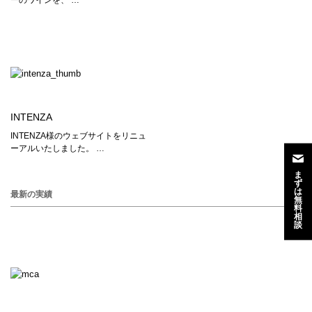
ーのワインを、 …
INTENZA
INTENZA様のウェブサイトをリニュ
ーアルいたしました。 …
ま
ず
は
最新の実績
無
料
相
談