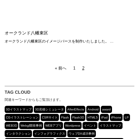
オークランド八幡東区
オークランド八幡東区のイメージパースを制作いたしました。 …
« 前へ
1
2
TAG CLOUD
関連キーワードからもご覧頂けます。
3Dイラストマップ
3D見積シミュレータ
AfterEffects
Android
award
CGイラストレーション
CSRサイト
Flash
Flash3D
HTML5
iPad
iPhone
LP
WEB3D
Webgl開発事例
WEBアプリ
Wordpress
イベント
イラストマップ
インタラクション
インフォグラフィクス
ウェブDX成功事例