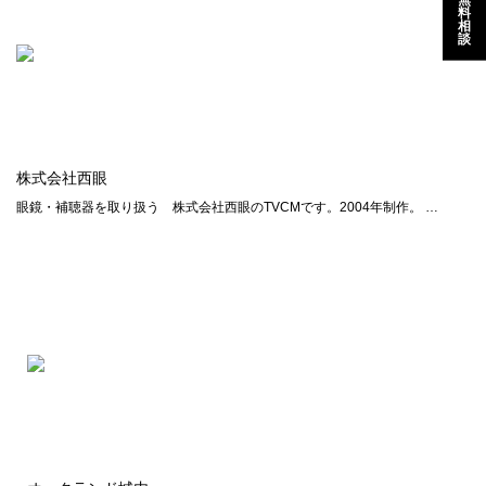
料
相
談
株式会社西眼
眼鏡・補聴器を取り扱う 株式会社西眼のTVCMです。2004年制作。 …