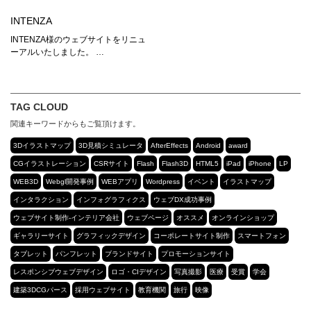
INTENZA
INTENZA様のウェブサイトをリニュ
ーアルいたしました。 …
TAG CLOUD
関連キーワードからもご覧頂けます。
3Dイラストマップ
3D見積シミュレータ
AfterEffects
Android
award
CGイラストレーション
CSRサイト
Flash
Flash3D
HTML5
iPad
iPhone
LP
WEB3D
Webgl開発事例
WEBアプリ
Wordpress
イベント
イラストマップ
インタラクション
インフォグラフィクス
ウェブDX成功事例
ウェブサイト制作-インテリア会社
ウェブページ
オススメ
オンラインショップ
ギャラリーサイト
グラフィックデザイン
コーポレートサイト制作
スマートフォン
タブレット
パンフレット
ブランドサイト
プロモーションサイト
レスポンシブウェブデザイン
ロゴ・CIデザイン
写真撮影
医療
受賞
学会
建築3DCGパース
採用ウェブサイト
教育機関
旅行
映像