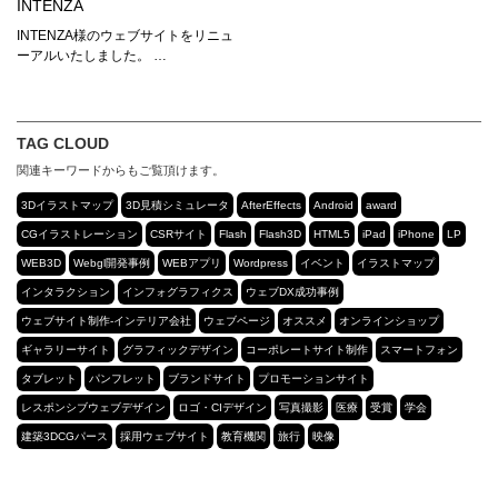
INTENZA
INTENZA様のウェブサイトをリニュ
ーアルいたしました。 …
TAG CLOUD
関連キーワードからもご覧頂けます。
3Dイラストマップ
3D見積シミュレータ
AfterEffects
Android
award
CGイラストレーション
CSRサイト
Flash
Flash3D
HTML5
iPad
iPhone
LP
WEB3D
Webgl開発事例
WEBアプリ
Wordpress
イベント
イラストマップ
インタラクション
インフォグラフィクス
ウェブDX成功事例
ウェブサイト制作-インテリア会社
ウェブページ
オススメ
オンラインショップ
ギャラリーサイト
グラフィックデザイン
コーポレートサイト制作
スマートフォン
タブレット
パンフレット
ブランドサイト
プロモーションサイト
レスポンシブウェブデザイン
ロゴ・CIデザイン
写真撮影
医療
受賞
学会
建築3DCGパース
採用ウェブサイト
教育機関
旅行
映像