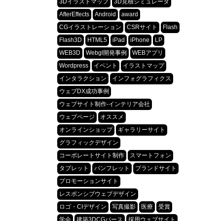
3Dイラストマップ
3D見積シミュレータ
AfterEffects
Android
award
CGイラストレーション
CSRサイト
Flash
Flash3D
HTML5
iPad
iPhone
LP
WEB3D
Webgl開発事例
WEBアプリ
Wordpress
イベント
イラストマップ
インタラクション
インフォグラフィクス
ウェブDX成功事例
ウェブサイト制作-インテリア会社
ウェブページ
オススメ
オンラインショップ
ギャラリーサイト
グラフィックデザイン
コーポレートサイト制作
スマートフォン
タブレット
パンフレット
ブランドサイト
プロモーションサイト
レスポンシブウェブデザイン
ロゴ・CIデザイン
写真撮影
医療
受賞
学会
建築3DCGパース
採用ウェブサイト