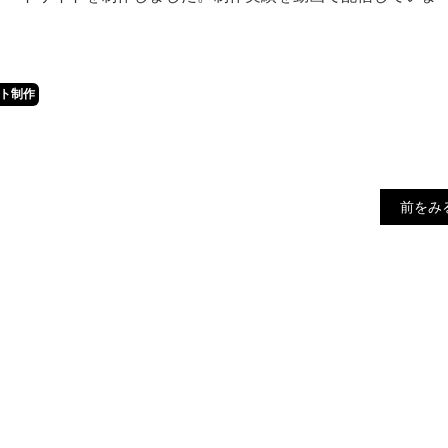
ト制作
前をみ