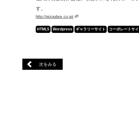
す。
http://eizoubox.co.jp/
HTML5
Wordpress
ギャラリーサイト
コーポレートサイ
次をみる