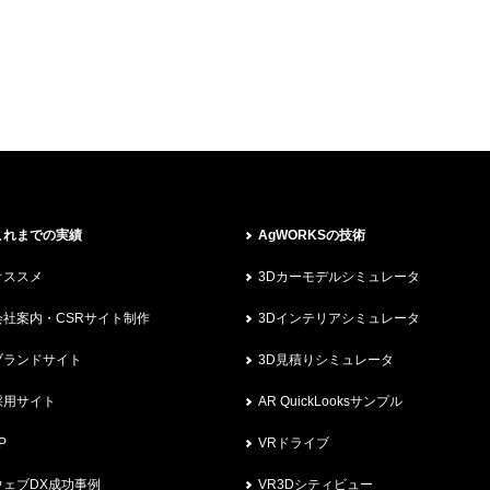
これまでの実績
AgWORKSの技術
オススメ
3Dカーモデルシミュレータ
会社案内・CSRサイト制作
3Dインテリアシミュレータ
ブランドサイト
3D見積りシミュレータ
採用サイト
AR QuickLooksサンプル
P
VRドライブ
ウェブDX成功事例
VR3Dシティビュー