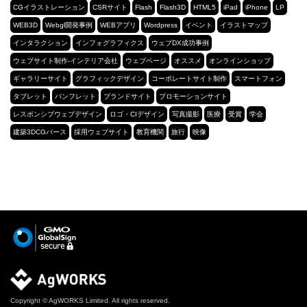
CGイラストレーション
CSRサイト
Flash
Flash3D
HTML5
iPad
iPhone
LP
WEB3D
Webgl開発事例
WEBアプリ
Wordpress
イベント
イラストマップ
インタラクション
インフォグラフィクス
ウェブDX成功事例
ウェブサイト制作-インテリア会社
ウェブページ
オススメ
オンラインショップ
ギャラリーサイト
グラフィックデザイン
コーポレートサイト制作
スマートフォン
タブレット
パンフレット
ブランドサイト
プロモーションサイト
レスポンシブウェブデザイン
ロゴ・CIデザイン
写真撮影
医療
受賞
学会
建築3DCGパース
採用ウェブサイト
教育機関
旅行
映像
Copyright © AgWORKS Limited. All rights reserved.