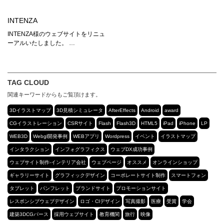
INTENZA
INTENZA様のウェブサイトをリニュ
ーアルいたしました。 …
TAG CLOUD
関連キーワードからもご覧頂けます。
3Dイラストマップ
3D見積シミュレータ
AfterEffects
Android
award
CGイラストレーション
CSRサイト
Flash
Flash3D
HTML5
iPad
iPhone
LP
WEB3D
Webgl開発事例
WEBアプリ
Wordpress
イベント
イラストマップ
インタラクション
インフォグラフィクス
ウェブDX成功事例
ウェブサイト制作-インテリア会社
ウェブページ
オススメ
オンラインショップ
ギャラリーサイト
グラフィックデザイン
コーポレートサイト制作
スマートフォン
タブレット
パンフレット
ブランドサイト
プロモーションサイト
レスポンシブウェブデザイン
ロゴ・CIデザイン
写真撮影
医療
受賞
学会
建築3DCGパース
採用ウェブサイト
教育機関
旅行
映像