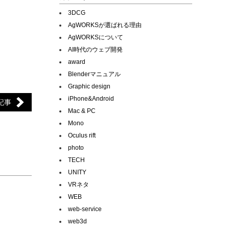
3DCG
AgWORKSが選ばれる理由
AgWORKSについて
AI時代のウェブ開発
award
Blenderマニュアル
Graphic design
iPhone&Android
記事
Mac & PC
Mono
Oculus rift
photo
TECH
UNITY
VRネタ
WEB
web-service
web3d