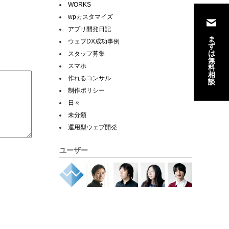
WORKS
wpカスタマイズ
アプリ開発日記
ま
ウェブDX成功事例
ず
は
スタッフ募集
無
スマホ
料
相
作れるコンサル
談
制作ポリシー
日々
未分類
運用型ウェブ開発
ユーザー