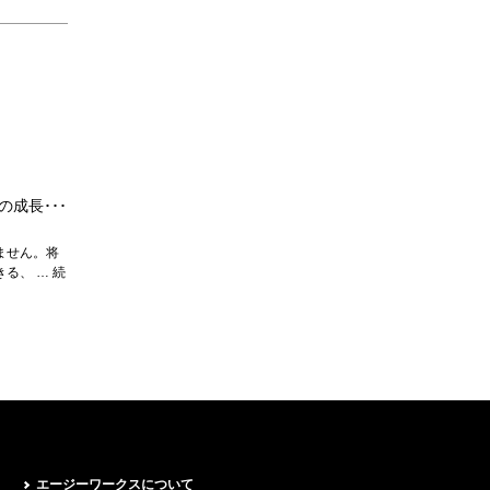
成長･･･
ません。将
る、 … 続
エージーワークスについて