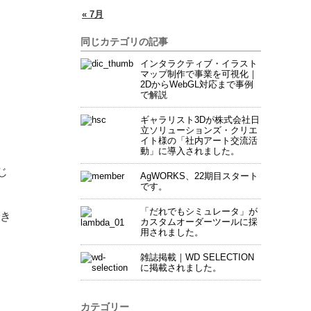
« 7月
同じカテゴリの記事
インタラクティブ・イラスト
マップ制作で事業を可視化｜
2DからWebGL対応まで事例
で解説
ギャラリスト3Dが株式会社日
立ソリューションズ・クリエ
イト様の「社内アート交流活
動」に導入されました。
じ
AgWORKS、22期目スタート
です。
「だれでもシミュレータ」が
き
カスタムオーダーツールに採
用されました。
雑誌掲載｜WD SELECTION
に掲載されました。
カテゴリー