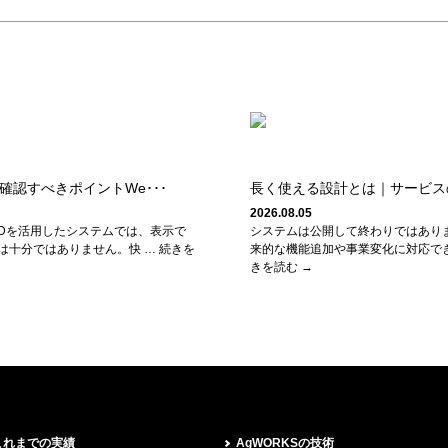
で確認すべきポイントWe･･･
長く使える設計とは｜サービスの
2026.08.05
や3Dを活用したシステムでは、表示で
システムは公開して終わりではあり
は十分ではありません。快 … 続きを
来的な機能追加や事業変化に対応でき
きを読む →
これまでの実績
AgWORKSの技術