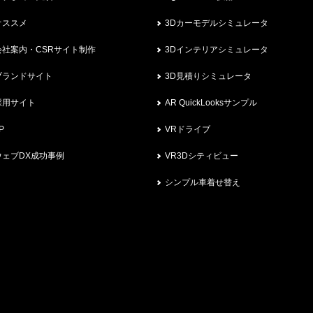
オススメ
3Dカーモデルシミュレータ
会社案内・CSRサイト制作
3Dインテリアシミュレータ
ブランドサイト
3D見積りシミュレータ
採用サイト
AR QuickLooksサンプル
P
VRドライブ
ウェブDX成功事例
VR3Dシティビュー
シンプル車着せ替え