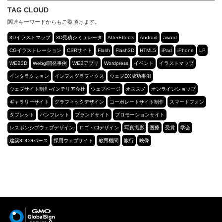
TAG CLOUD
関連キーワードからもご覧頂けます。
3Dイラストマップ
3D見積シミュレータ
AfterEffects
Android
award
CGイラストレーション
CSRサイト
Flash
Flash3D
HTML5
iPad
iPhone
LP
WEB3D
Webgl開発事例
WEBアプリ
Wordpress
イベント
イラストマップ
インタラクション
インフォグラフィクス
ウェブDX成功事例
ウェブサイト制作-インテリア会社
ウェブページ
オススメ
オンラインショップ
ギャラリーサイト
グラフィックデザイン
コーポレートサイト制作
スマートフォン
タブレット
パンフレット
ブランドサイト
プロモーションサイト
レスポンシブウェブデザイン
ロゴ・CIデザイン
写真撮影
医療
受賞
学会
建築3DCGパース
採用ウェブサイト
教育機関
旅行
映像