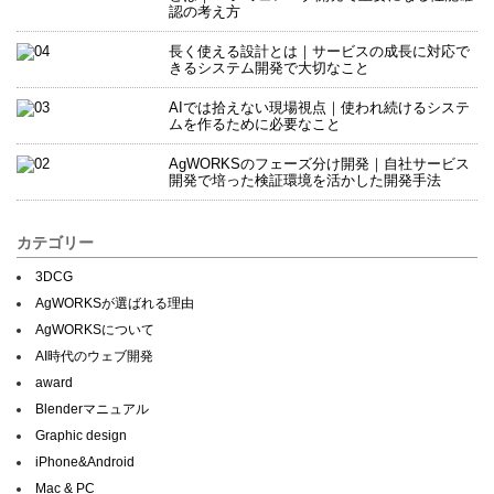
認の考え方
長く使える設計とは｜サービスの成長に対応で
きるシステム開発で大切なこと
AIでは拾えない現場視点｜使われ続けるシステ
ムを作るために必要なこと
AgWORKSのフェーズ分け開発｜自社サービス
開発で培った検証環境を活かした開発手法
カテゴリー
3DCG
AgWORKSが選ばれる理由
AgWORKSについて
AI時代のウェブ開発
award
Blenderマニュアル
Graphic design
iPhone&Android
Mac & PC