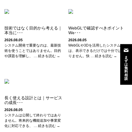
技術ではなく目的から考える｜
WebGLで確認すべきポイント
本当に･･･
We･･･
2026.08.05
2026.08.05
システム開発で重要なのは、最新技
WebGLや3Dを活用したシステムで
術を使うことではありません。目的
は、表示できるだけでは十分ではあ
や課題を理解し、 … 続きを読む →
りません。快 … 続きを読む →
ま
ず
は
無
料
相
談
長く使える設計とは｜サービス
の成長･･･
2026.08.05
システムは公開して終わりではあり
ません。将来的な機能追加や事業変
化に対応できる、 … 続きを読む →