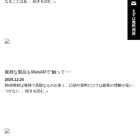
なることはあ … 続きを読む →
ま
ず
は
無
料
相
談
複雑な製品もWebARで“触って･･･
2025.12.25
BtoB商材は複雑で高額なものが多く、口頭や資料だけでは顧客の理解が追い
つかない … 続きを読む →